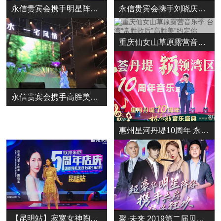
永信贵宾会携手明星阵容出席素店全球发布会
永信贵宾会携手刘晓庆出席魅力为爱而生访谈活动
重庆仙女山草原露营音乐季 台湾“常胜歌后”高胜美”约定你
永信贵宾会携手高胜美出席8月28号河南方城 山水中央产品推介会
惠州星河丹堤10周年 永信贵宾会携手男神林志颖与您约定，不见不散！
【昆明站】寂寞女神陶钰玉出席联邦米尼环保沙发5周年店庆盛典
聚·未来 2019第二届贝店店主大会强势来袭!超豪华明星阵容旋风来袭