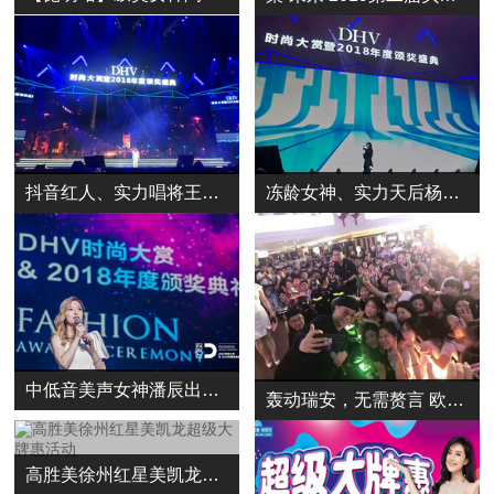
抖音红人、实力唱将王北车出席DHV时尚大赏暨2018年度颁奖典礼
冻龄女神、实力天后杨丞琳出席DHV时尚大赏暨2018年度颁奖典礼
中低音美声女神潘辰出席DHV时尚大赏暨2018年度颁奖典礼
轰动瑞安，无需赘言 欧阳震华瑞安活动圆满收工
高胜美徐州红星美凯龙超级大牌惠活动