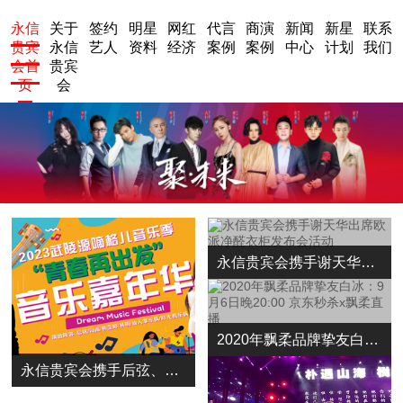
永信
关于
签约
明星
网红
代言
商演
新闻
新星
联系
贵宾
永信
艺人
资料
经济
案例
案例
中心
计划
我们
会首
贵宾
页
会
永信贵宾会携手谢天华出席欧派净醛衣柜发布会活动
2020年飘柔品牌挚友白冰：9月6日晚20:00 京东秒杀x飘柔直播
永信贵宾会携手后弦、司南邀你共度陵源嘀格儿音乐季